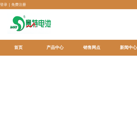
登录
|
免费注册
首页
产品中心
销售网点
新闻中心