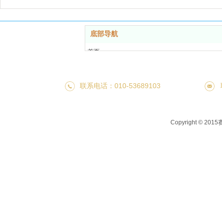
底部导航
首页
产品中心
新闻资讯
联系电话：010-53689103
新闻资讯
关于我们
联系我们
Copyright © 2015
赛