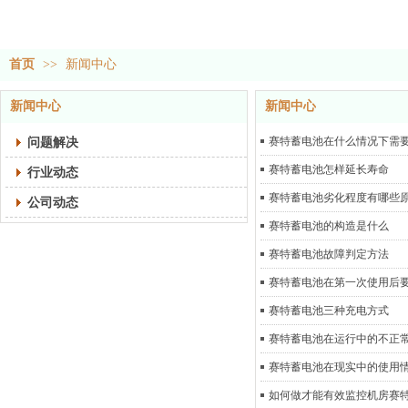
首页
>>
新闻中心
新闻中心
新闻中心
问题解决
赛特蓄电池在什么情况下需
赛特蓄电池怎样延长寿命
行业动态
赛特蓄电池劣化程度有哪些
公司动态
赛特蓄电池的构造是什么
赛特蓄电池故障判定方法
赛特蓄电池在第一次使用后
赛特蓄电池三种充电方式
赛特蓄电池在运行中的不正
赛特蓄电池在现实中的使用
如何做才能有效监控机房赛