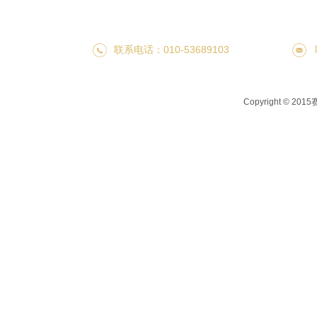
首页
产品中心
新闻资讯
联系电话：010-53689103
新闻资讯
关于我们
联系我们
Copyright © 2015
赛