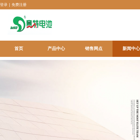
登录
|
免费注册
首页
产品中心
销售网点
新闻中心